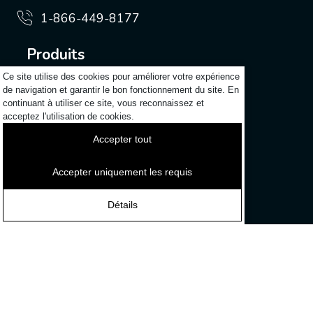
1-866-449-8177
Produits
Audio professionnel et audiovisuel
Ce site utilise des cookies pour améliorer votre expérience
de navigation et garantir le bon fonctionnement du site. En
Vidéo et audio pour la vidéo
continuant à utiliser ce site, vous reconnaissez et
Industrie musicale
acceptez l'utilisation de cookies.
Accepter tout
Assistance
Contact
Accepter uniquement les requis
Découvrir
Détails
Actualités
Carrières
Qui sommes-nous