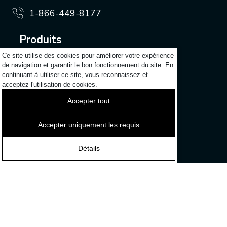
1-866-449-8177
Produits
Audio professionnel et audiovisuel
Ce site utilise des cookies pour améliorer votre expérience
de navigation et garantir le bon fonctionnement du site. En
Vidéo et audio pour la vidéo
continuant à utiliser ce site, vous reconnaissez et
Industrie musicale
acceptez l'utilisation de cookies.
Accepter tout
Assistance
Contact
Accepter uniquement les requis
Découvrir
Détails
Actualités
Carrières
Qui sommes-nous