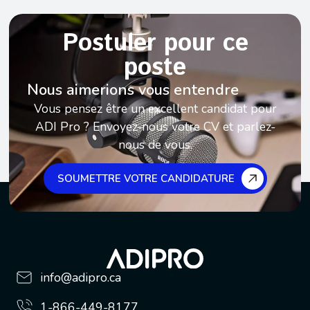
Postuler pour ce
poste
Nous aimerions vous entendre
Vous pensez être un excellent candidat pour
ADI Pro ? Envoyez-nous votre CV et parlez-
nous de vous.
SOUMETTRE VOTRE CANDIDATURE
info@adipro.ca
1-866-449-8177