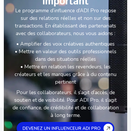
important
Le programme d’influence d’ADI Pro repose
sur des relations réelles et non sur des
transactions. En établissant des partenariats
avec des collaborateurs, nous vous aidons :
• Amplifier des voix créatives authentiques
• Mettre en valeur des outils professionnels
dans des situations réelles
• Mettre en relation les revendeurs, les
créateurs et les marques grâce à du contenu
pertinent
Pour les collaborateurs, il s’agit d’accès, de
soutien et de visibilité. Pour ADI Pro, il s’agit
de confiance, de crédibilité et de collaboration
à long terme.
DEVENEZ UN INFLUENCEUR ADI PRO