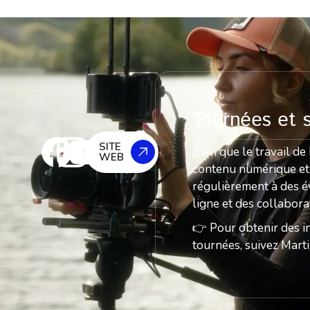
Tournées et s
SITE
Bien que le travail de
WEB
contenu numérique et la
régulièrement à des é
ligne et des collabora
👉 Pour obtenir des i
tournées, suivez Marti