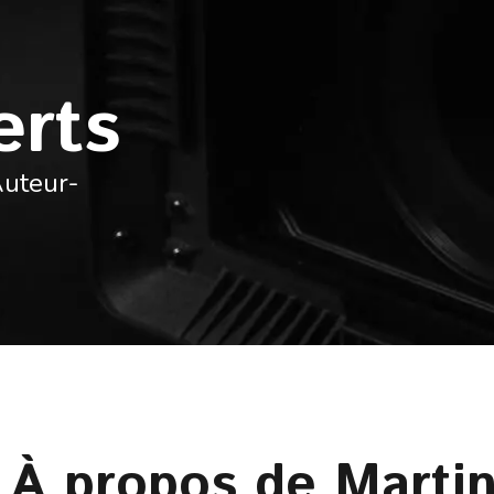
erts
Auteur-
À propos de Marti