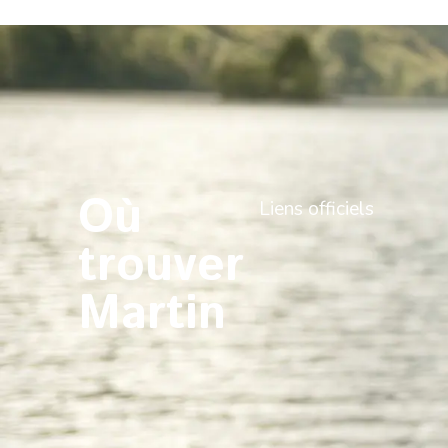
Où
Liens officiels
trouver
Martin