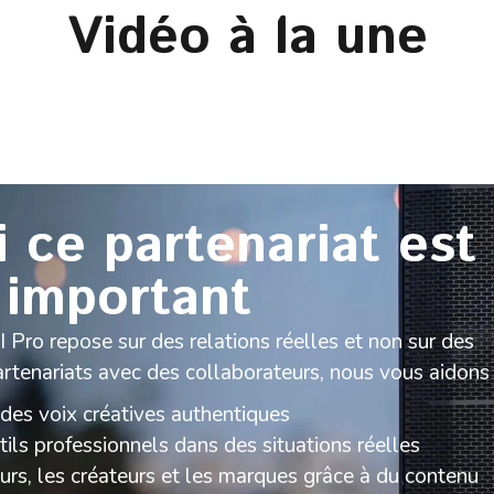
Vidéo à la une
 ce partenariat est
important
Pro repose sur des relations réelles et non sur des
artenariats avec des collaborateurs, nous vous aidons 
 des voix créatives authentiques
ils professionnels dans des situations réelles
urs, les créateurs et les marques grâce à du contenu