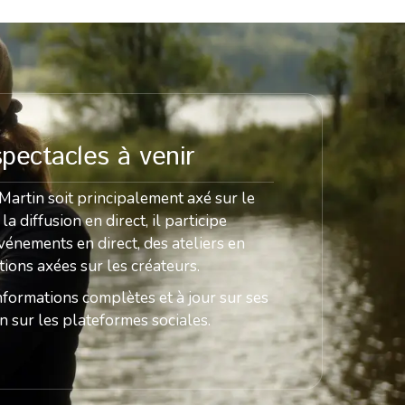
pectacles à venir
 Martin soit principalement axé sur le
 diffusion en direct, il participe
vénements en direct, des ateliers en
tions axées sur les créateurs.
nformations complètes et à jour sur ses
n sur les plateformes sociales.